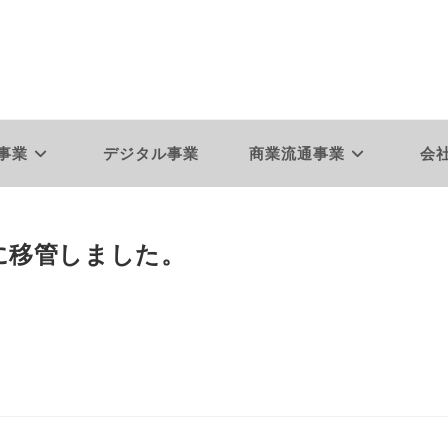
事業
デジタル事業
商業流通事業
会
に移管しました。