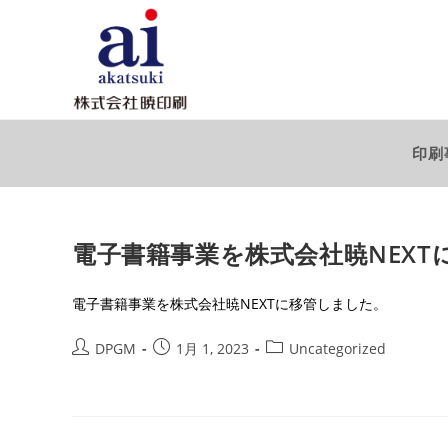
コ
ン
テ
ン
ツ
へ
印刷
ス
キ
ッ
電子書籍事業を株式会社暁NEXT
プ
電子書籍事業を株式会社暁NEXTに移管しました。
投
投
投
DPGM
1月 1, 2023
Uncategorized
稿
稿
稿
者:
公
カ
開
テ
日:
ゴ