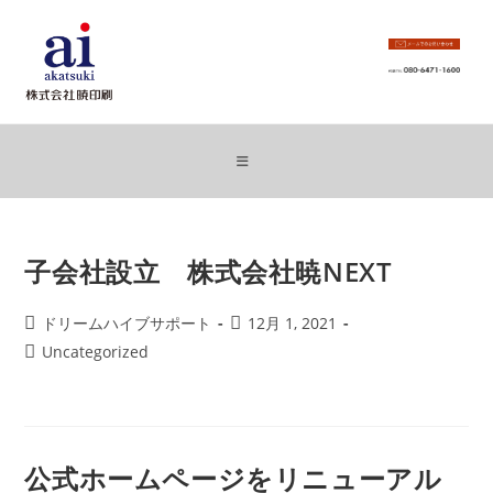
コ
ン
テ
ン
ツ
へ
ス
キ
ッ
子会社設立 株式会社暁NEXT
プ
投
投
ドリームハイブサポート
12月 1, 2021
稿
稿
投
Uncategorized
者:
公
稿
開
カ
日:
テ
ゴ
リ
公式ホームページをリニューアル
ー: