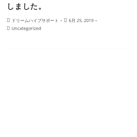
しました。
投
投
ドリームハイブサポート
6月 25, 2019
稿
稿
投
Uncategorized
者:
公
稿
開
カ
日:
テ
ゴ
リ
ー: