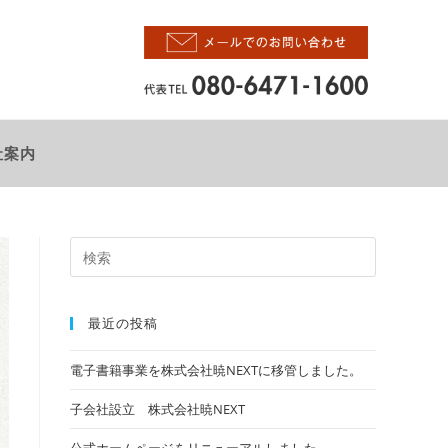
社案内
Press
Escape
to
最近の投稿
close
the
電子書籍事業を株式会社暁NEXTに移管しました。
search
子会社設立 株式会社暁NEXT
panel.