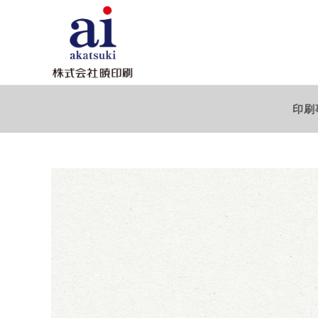
コ
ン
テ
ン
ツ
へ
印刷
ス
キ
ッ
プ