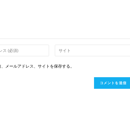
Web
サ
イ
前、メールアドレス、サイトを保存する。
ト
の
URL
を
入
力
し
て