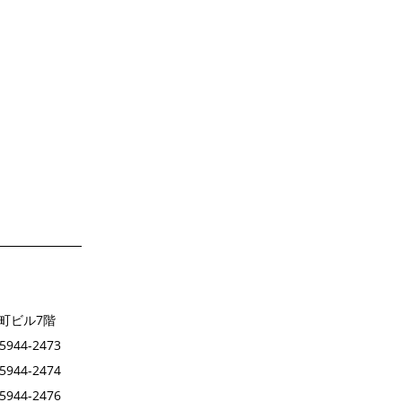
く
だ
さ
い。
(任
意)
本町ビル7階
44-2473
44-2474
944-2476