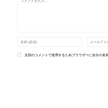
メ
ン
ト
コ
メ
メ
ー
ン
ル
次回のコメントで使用するためブラウザーに自分の名
ト
ア
す
ド
る
レ
名
ス
前
を
ま
入
た
力
は
し