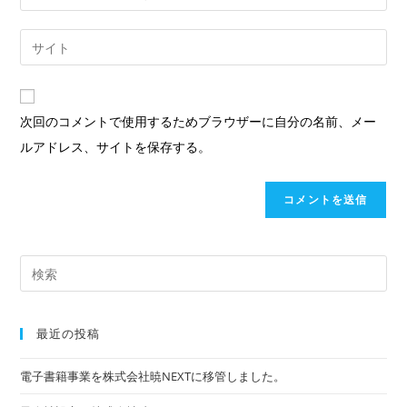
ト
ー
す
ル
Web
る
ア
サ
名
ド
イ
前
レ
ト
次回のコメントで使用するためブラウザーに自分の名前、メー
ま
ス
の
ルアドレス、サイトを保存する。
た
を
URL
は
入
を
ユ
力
入
ー
し
力
ザ
て
Pre
し
ー
コ
Es
て
名
メ
to
く
最近の投稿
を
ン
clo
だ
入
ト
the
さ
電子書籍事業を株式会社暁NEXTに移管しました。
力
sea
い。