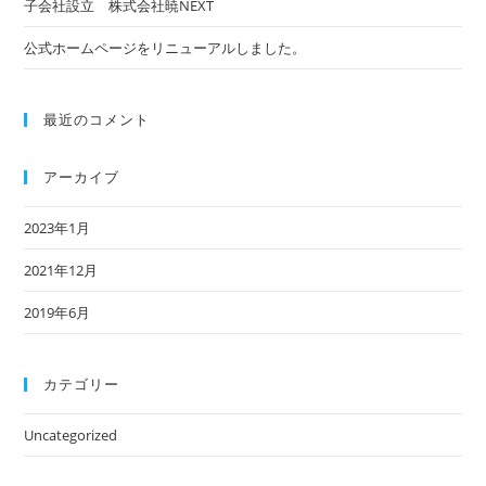
子会社設立 株式会社暁NEXT
し
pan
(任
て
意)
公式ホームページをリニューアルしました。
く
だ
最近のコメント
さ
い
アーカイブ
2023年1月
2021年12月
2019年6月
カテゴリー
Uncategorized