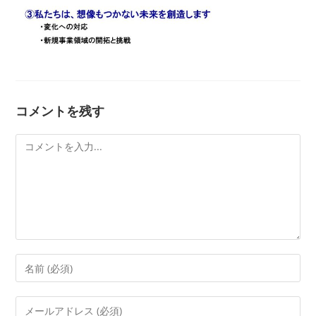
コメントを残す
コ
メ
ン
ト
コ
メ
ン
メ