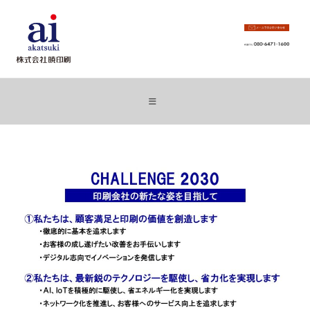
コ
ン
テ
ン
ツ
へ
ス
キ
ッ
プ