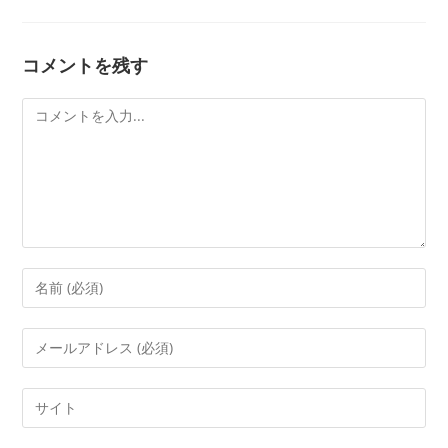
コメントを残す
コ
メ
ン
ト
コ
メ
ン
メ
ト
ー
す
ル
Web
る
ア
サ