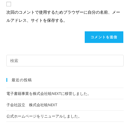
名
ド
イ
前
レ
ト
次回のコメントで使用するためブラウザーに自分の名前、メー
ま
ス
の
ルアドレス、サイトを保存する。
た
を
URL
は
入
を
ユ
力
入
ー
し
力
ザ
て
Pre
し
ー
コ
Es
て
名
メ
to
く
最近の投稿
を
ン
clo
だ
入
ト
the
さ
電子書籍事業を株式会社暁NEXTに移管しました。
力
sea
い。
子会社設立 株式会社暁NEXT
し
pan
(任
て
意)
公式ホームページをリニューアルしました。
く