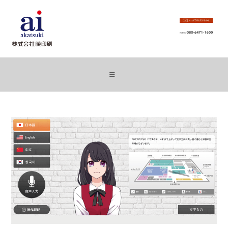
コ
ン
テ
ン
ツ
へ
ス
キ
ッ
プ