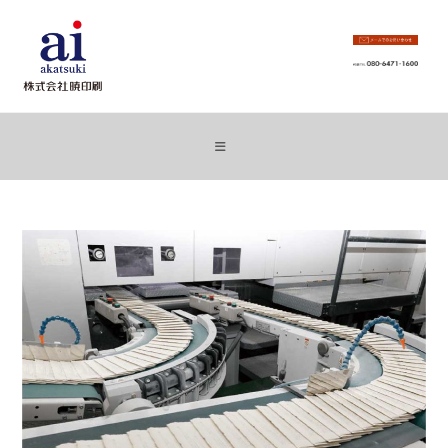
コ
ン
テ
ン
ツ
へ
ス
キ
ッ
プ