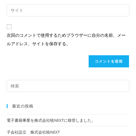
す
ル
Web
る
ア
サ
名
ド
イ
前
レ
ト
次回のコメントで使用するためブラウザーに自分の名前、メー
ま
ス
の
ルアドレス、サイトを保存する。
た
を
URL
は
入
を
ユ
力
入
ー
し
力
ザ
て
Pre
し
ー
コ
Es
て
名
メ
to
く
最近の投稿
を
ン
clo
だ
入
ト
the
さ
電子書籍事業を株式会社暁NEXTに移管しました。
力
sea
い。
子会社設立 株式会社暁NEXT
し
pan
(任