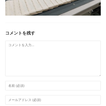
コメントを残す
コ
メ
ン
ト
コ
メ
ン
メ
ト
ー